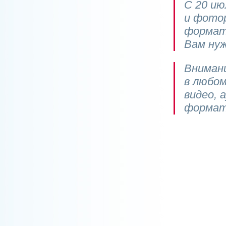
С 20 и
и фото
формато
Вам нуж
Внимани
в любо
видео, 
формат