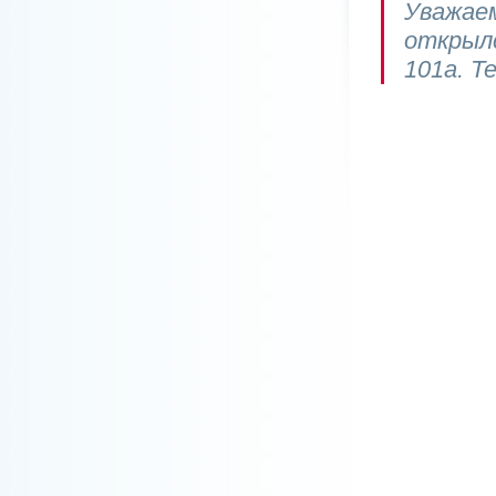
Уважае
открыл
101а. Т